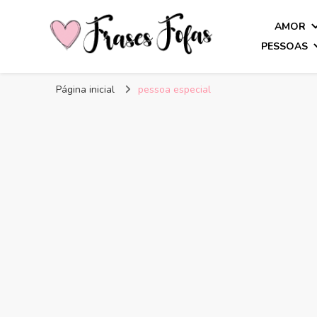
AMOR
PESSOAS
Frases Fofas
Frases e mensagens para compartilhar!
Página inicial
pessoa especial