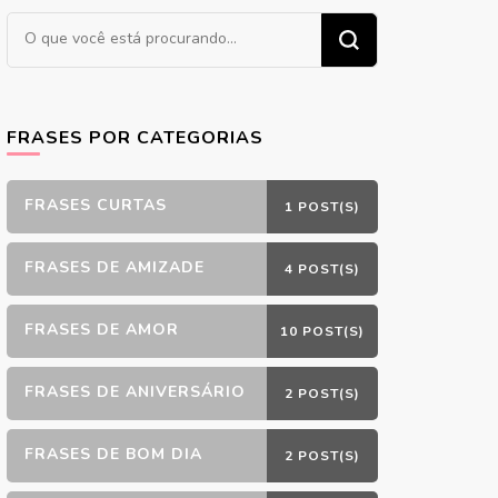
Procurando
algo?
FRASES POR CATEGORIAS
FRASES CURTAS
1 POST(S)
FRASES DE AMIZADE
4 POST(S)
FRASES DE AMOR
10 POST(S)
FRASES DE ANIVERSÁRIO
2 POST(S)
FRASES DE BOM DIA
2 POST(S)