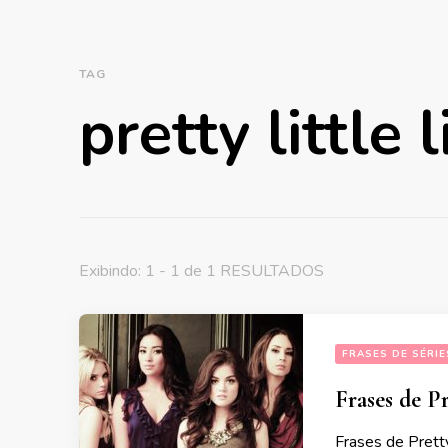
TAG
pretty little l
Exibindo: 1 - 1 de 1 RESULTADOS
FRASES DE SÉRIE
Frases de Pr
Frases de Prett