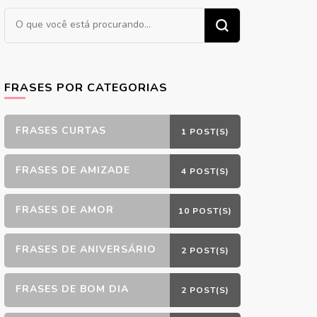
Procurando
algo?
FRASES POR CATEGORIAS
FRASES CURTAS
1 POST(S)
FRASES DE AMIZADE
4 POST(S)
FRASES DE AMOR
10 POST(S)
FRASES DE ANIVERSÁRIO
2 POST(S)
FRASES DE BOM DIA
2 POST(S)