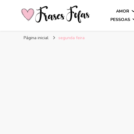
AMOR
PESSOAS
Frases Fofas
Frases e mensagens para compartilhar!
Página inicial
segunda feira