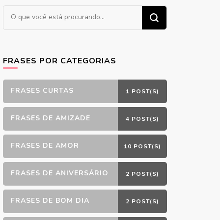
Procurando
algo?
FRASES POR CATEGORIAS
FRASES CURTAS
1 POST(S)
FRASES DE AMIZADE
4 POST(S)
FRASES DE AMOR
10 POST(S)
FRASES DE ANIVERSÁRIO
2 POST(S)
FRASES DE BOM DIA
2 POST(S)