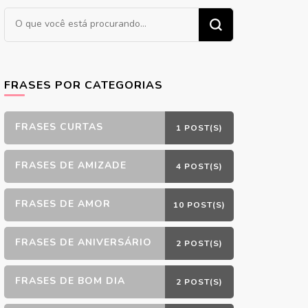
Procurando
algo?
FRASES POR CATEGORIAS
FRASES CURTAS
1 POST(S)
FRASES DE AMIZADE
4 POST(S)
FRASES DE AMOR
10 POST(S)
FRASES DE ANIVERSÁRIO
2 POST(S)
FRASES DE BOM DIA
2 POST(S)