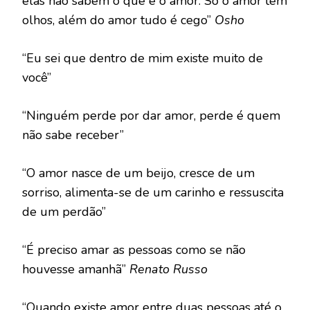
elas não sabem o que é o amor. Só o amor tem
olhos, além do amor tudo é cego”
Osho
“Eu sei que dentro de mim existe muito de
você”
“Ninguém perde por dar amor, perde é quem
não sabe receber”
“O amor nasce de um beijo, cresce de um
sorriso, alimenta-se de um carinho e ressuscita
de um perdão”
“É preciso amar as pessoas como se não
houvesse amanhã”
Renato Russo
“Quando existe amor entre duas pessoas até o