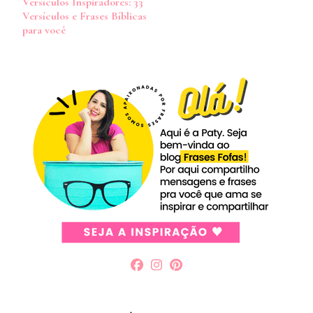
Versículos Inspiradores: 33
de
Versículos e Frases Bíblicas
post
para você