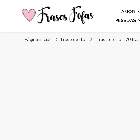
AMOR
PESSOAS
Frases Fofas
Frases e mensagens para compartilhar!
Página inicial
Frase do dia
Frase do dia - 20 fra