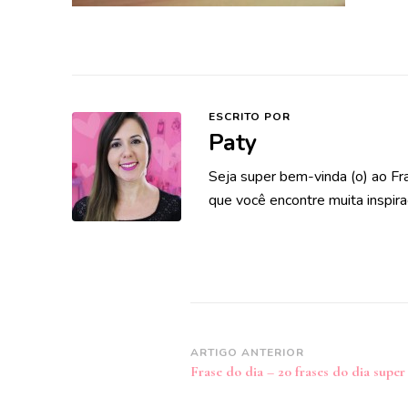
ESCRITO POR
Paty
Seja super bem-vinda (o) ao Fr
que você encontre muita inspira
Navegação
ARTIGO ANTERIOR
Frase do dia – 20 frases do dia super
de