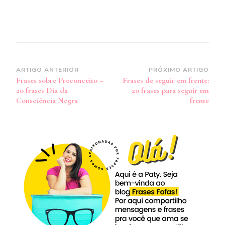
Navegação
ARTIGO ANTERIOR
PRÓXIMO ARTIGO
Frases sobre Preconceito –
Frases de seguir em frente:
de
20 frases Dia da
20 frases para seguir em
post
Consciência Negra
frente