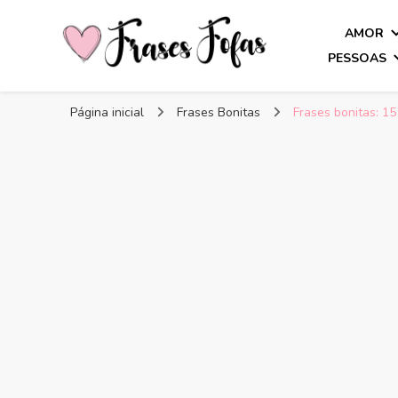
AMOR
PESSOAS
Frases Fofas
Frases e mensagens para compartilhar!
Página inicial
Frases Bonitas
Frases bonitas: 15