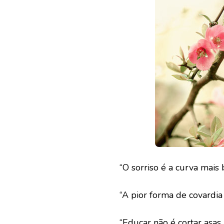
“O sorriso é a curva mais
“A pior forma de covardia
“Educar não é cortar asas,