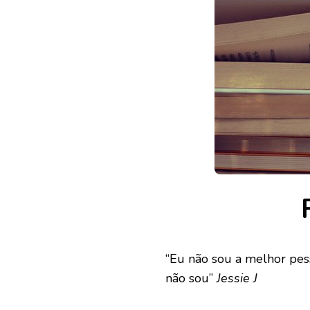
F
“Eu não sou a melhor pe
não sou”
Jessie J