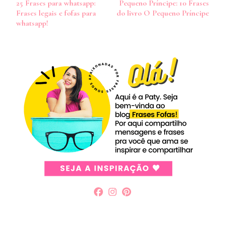
25 Frases para whatsapp:
Pequeno Príncipe: 10 Frases
de
Frases legais e fofas para
do livro O Pequeno Príncipe
post
whatsapp!