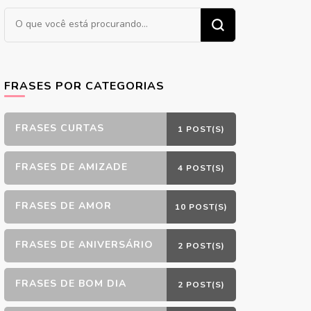
Procurando
algo?
FRASES POR CATEGORIAS
FRASES CURTAS
1 POST(S)
FRASES DE AMIZADE
4 POST(S)
FRASES DE AMOR
10 POST(S)
FRASES DE ANIVERSÁRIO
2 POST(S)
FRASES DE BOM DIA
2 POST(S)