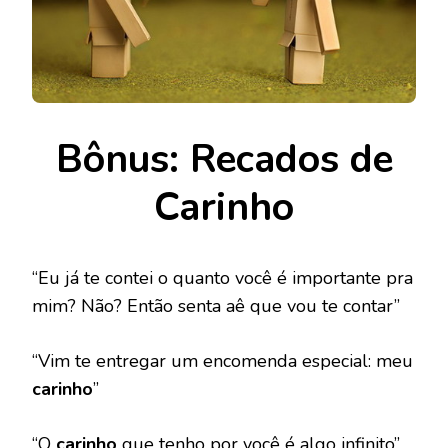
Bônus: Recados de
Carinho
“Eu já te contei o quanto você é importante pra
mim? Não? Então senta aê que vou te contar”
“Vim te entregar um encomenda especial: meu
carinho
”
“O
carinho
que tenho por você é algo infinito”