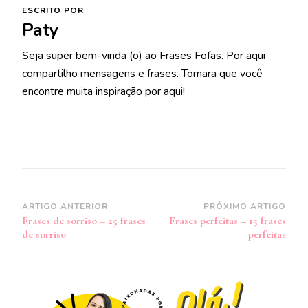
ESCRITO POR
Paty
Seja super bem-vinda (o) ao Frases Fofas. Por aqui
compartilho mensagens e frases. Tomara que você
encontre muita inspiração por aqui!
Navegação
ARTIGO ANTERIOR
PRÓXIMO ARTIGO
Frases de sorriso – 25 frases
Frases perfeitas – 15 frases
de
de sorriso
perfeitas
post