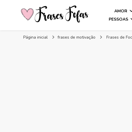
AMOR
PESSOAS
Frases Fofas
Frases e mensagens para compartilhar!
Página inicial
frases de motivação
Frases de Foc