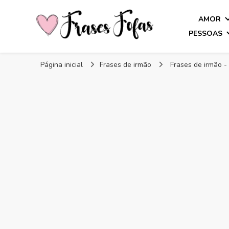
AMOR
PESSOAS
Frases Fofas
Frases e mensagens para compartilhar!
Página inicial
Frases de irmão
Frases de irmão - 