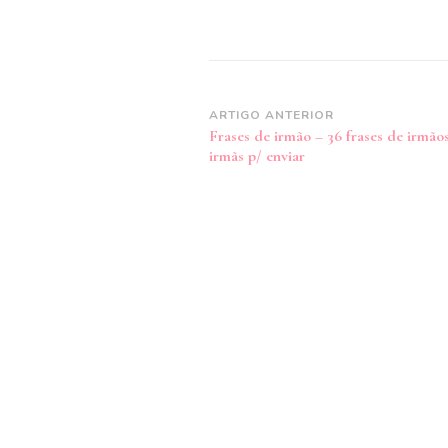
Navegação
ARTIGO ANTERIOR
Frases de irmão – 36 frases de irmãos
de
irmãs p/ enviar
post