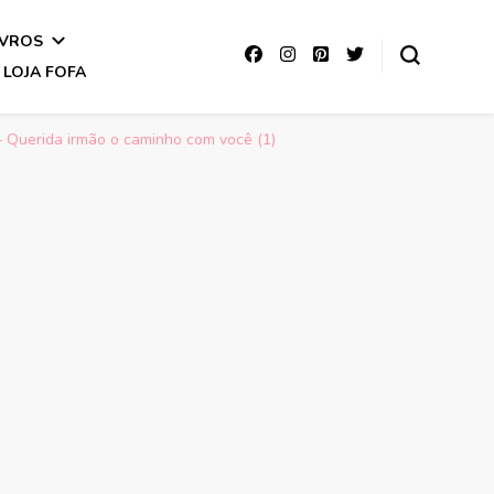
IVROS
LOJA FOFA
– Querida irmão o caminho com você (1)