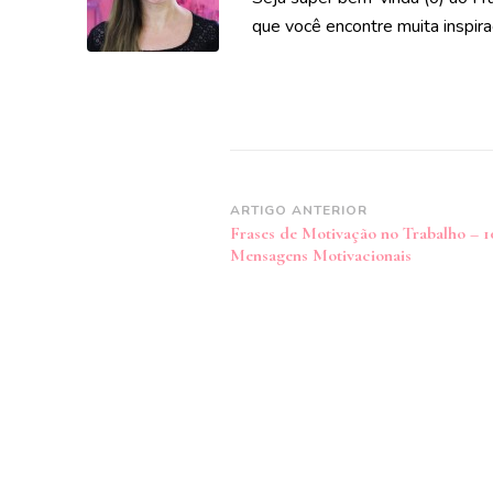
que você encontre muita inspira
Navegação
ARTIGO ANTERIOR
Frases de Motivação no Trabalho – 1
de
Mensagens Motivacionais
post