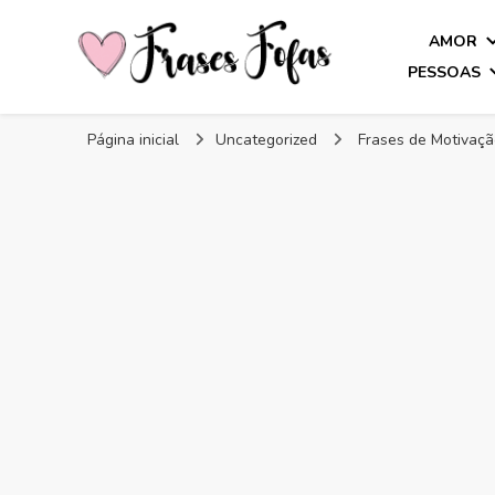
AMOR
PESSOAS
Frases Fofas
Frases e mensagens para compartilhar!
Página inicial
Uncategorized
Frases de Motivaçã