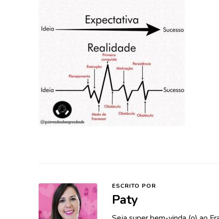
ESCRITO POR
Paty
Seja super bem-vinda (o) ao Fr