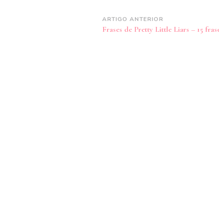
Navegação
ARTIGO ANTERIOR
Frases de Pretty Little Liars – 15 fras
de
post