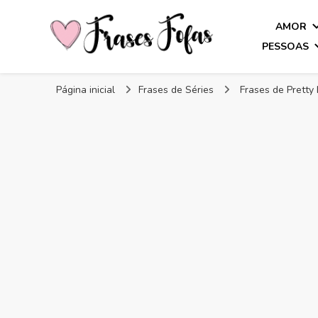
AMOR
PESSOAS
Frases Fofas
Frases e mensagens para compartilhar!
Página inicial
Frases de Séries
Frases de Pretty L