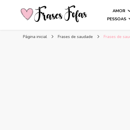
AMOR
PESSOAS
Frases Fofas
Frases e mensagens para compartilhar!
Página inicial
Frases de saudade
Frases de sau