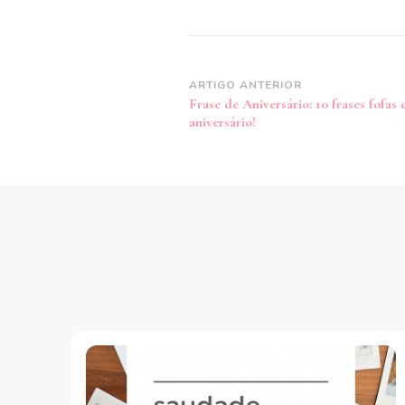
Navegação
ARTIGO ANTERIOR
Frase de Aniversário: 10 frases fofas 
de
aniversário!
post