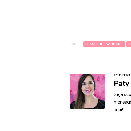
TAGS:
FRASES DE SAUDADE
F
ESCRITO
Paty
Seja sup
mensagen
aqui!