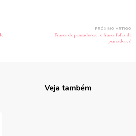
PRÓXIMO ARTIGO
de
Frases de pensadores: 10 frases fofas de
pensadores!
Veja também