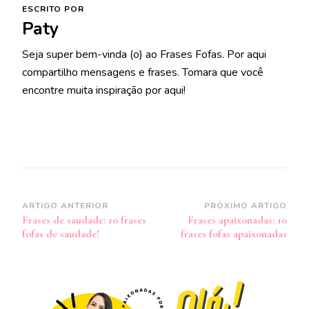
ESCRITO POR
Paty
Seja super bem-vinda (o) ao Frases Fofas. Por aqui
compartilho mensagens e frases. Tomara que você
encontre muita inspiração por aqui!
Navegação
ARTIGO ANTERIOR
PRÓXIMO ARTIGO
Frases de saudade: 10 frases
Frases apaixonadas: 10
de
fofas de saudade!
frases fofas apaixonadas
post