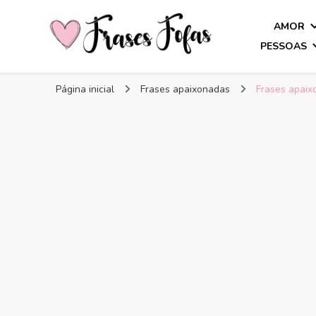
AMOR
PESSOAS
Frases Fofas
Frases e mensagens para compartilhar!
Página inicial
Frases apaixonadas
Frases apaix