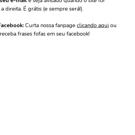
seu e-mail
e seja avisado quando o site for
a direita. É grátis (e sempre será!).
Facebook:
Curta nossa fanpage
clicando aqui
ou
 receba frases fofas em seu facebook!