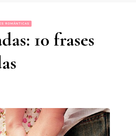
ES ROMÂNTICAS
das: 10 frases
das