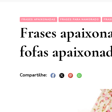
FRASES APAIXONADAS
FRASES PARA NAMORADO
FRAS
Frases apaixona
fofas apaixona