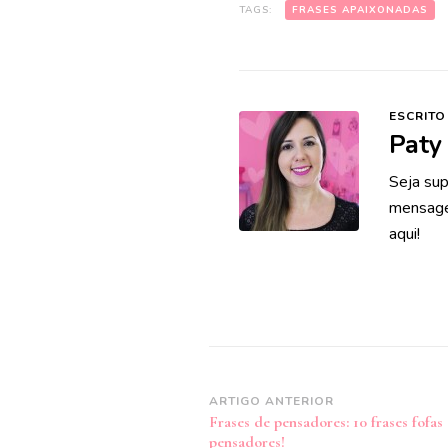
TAGS:
FRASES APAIXONADAS
ESCRITO
Paty
Seja sup
mensagen
aqui!
Navegação
ARTIGO ANTERIOR
Frases de pensadores: 10 frases fofas
de
pensadores!