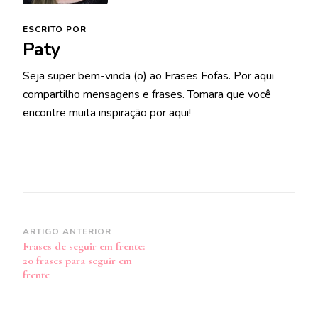
ESCRITO POR
Paty
Seja super bem-vinda (o) ao Frases Fofas. Por aqui
compartilho mensagens e frases. Tomara que você
encontre muita inspiração por aqui!
Navegação
ARTIGO ANTERIOR
Frases de seguir em frente:
de
20 frases para seguir em
post
frente