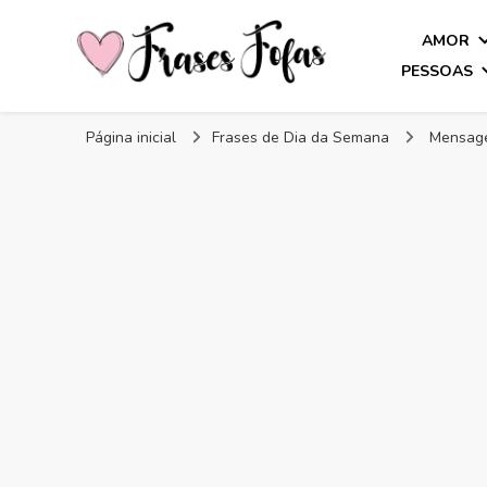
AMOR
PESSOAS
Frases Fofas
Frases e mensagens para compartilhar!
Página inicial
Frases de Dia da Semana
Mensagem