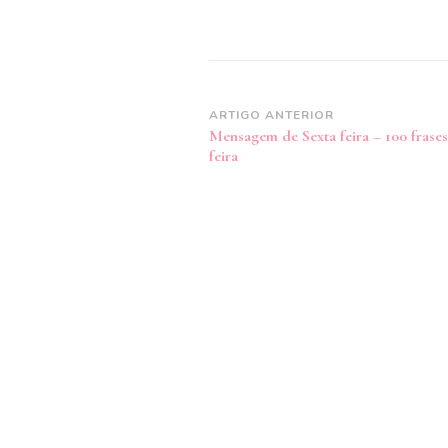
Navegação
ARTIGO ANTERIOR
Mensagem de Sexta feira – 100 frases
de
feira
post