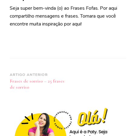
Seja super bem-vinda (o) ao Frases Fofas. Por aqui
compartilho mensagens e frases. Tomara que você
encontre muita inspiração por aqui!
Navegação
ARTIGO ANTERIOR
Frases de sorriso – 25 frases
de
de sorriso
post