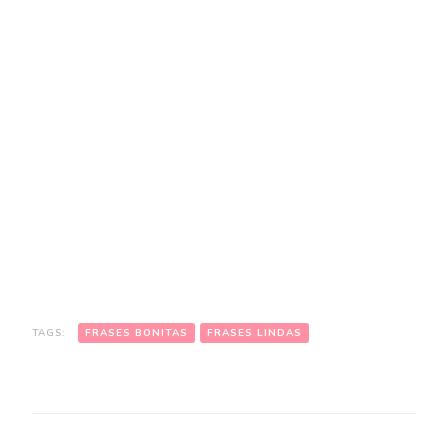
TAGS:
FRASES BONITAS
FRASES LINDAS