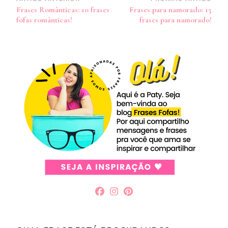
Navegação
Frases Românticas: 10 frases
Frases para namorado: 15
de
fofas românticas!
frases para namorado!
post