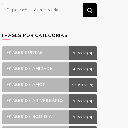
Procurando
algo?
FRASES POR CATEGORIAS
FRASES CURTAS
1 POST(S)
FRASES DE AMIZADE
4 POST(S)
FRASES DE AMOR
10 POST(S)
FRASES DE ANIVERSÁRIO
2 POST(S)
FRASES DE BOM DIA
2 POST(S)