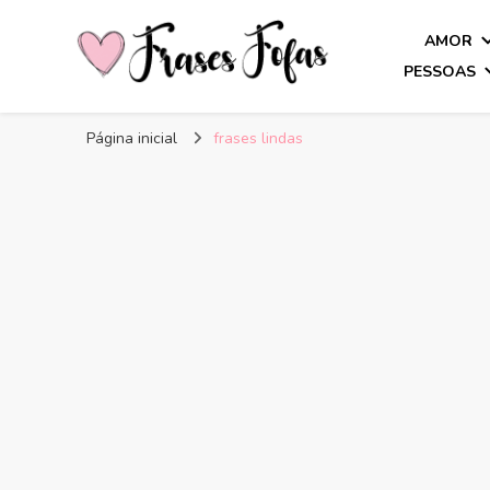
AMOR
PESSOAS
Frases Fofas
Frases e mensagens para compartilhar!
Página inicial
frases lindas