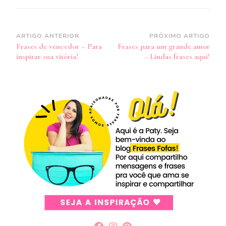
Navegação
ARTIGO ANTERIOR
PRÓXIMO ARTIGO
Frases de vencedor – Para
Frases para um grande amor
de
inspirar sua vitória!
– Lindas frases aqui!
post