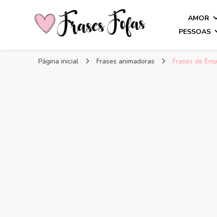
AMOR
PESSOAS
Frases Fofas
Frases e mensagens para compartilhar!
Página inicial
Frases animadoras
Frases de Emp