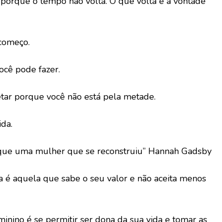
porque o tempo não volta. O que volta é a vontade
começo.
ocê pode fazer.
tar porque você não está pela metade.
da.
 que uma mulher que se reconstruiu” Hannah Gadsby
é aquela que sabe o seu valor e não aceita menos
ino é se permitir ser dona da sua vida e tomar as