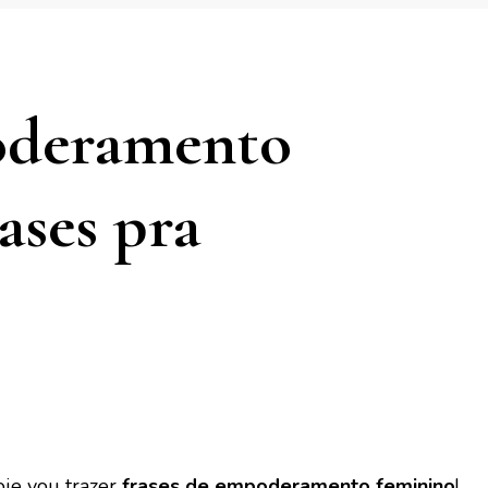
oderamento
ases pra
oje vou trazer
frases de empoderamento feminino
!