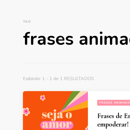
TAG
frases anim
Exibindo: 1 - 1 de 1 RESULTADOS
FRASES ANIMAD
Frases de E
empoderar!