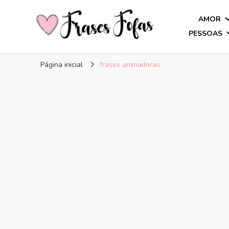
AMOR
PESSOAS
Frases Fofas
Frases e mensagens para compartilhar!
Página inicial
frases animadoras