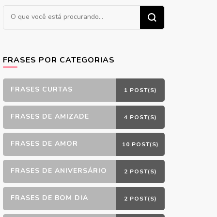
Procurando
algo?
FRASES POR CATEGORIAS
FRASES CURTAS
1 POST(S)
FRASES DE AMIZADE
4 POST(S)
FRASES DE AMOR
10 POST(S)
FRASES DE ANIVERSÁRIO
2 POST(S)
FRASES DE BOM DIA
2 POST(S)