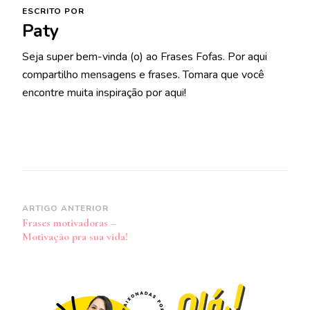
ESCRITO POR
Paty
Seja super bem-vinda (o) ao Frases Fofas. Por aqui
compartilho mensagens e frases. Tomara que você
encontre muita inspiração por aqui!
Navegação
ARTIGO ANTERIOR
Frases motivadoras –
de
Motivação pra sua vida!
post