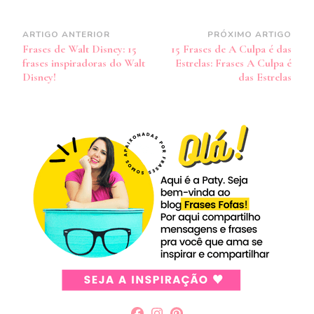
Navegação
ARTIGO ANTERIOR
PRÓXIMO ARTIGO
Frases de Walt Disney: 15
15 Frases de A Culpa é das
de
frases inspiradoras do Walt
Estrelas: Frases A Culpa é
post
Disney!
das Estrelas