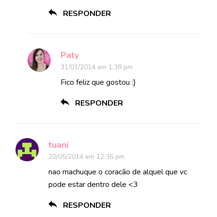
RESPONDER
Paty
31/01/2014 em 1:38 pm
Fico feliz que gostou :}
RESPONDER
tuani
20/05/2014 em 12:36 pm
nao machuque o coracão de alquel que vc
pode estar dentro dele <3
RESPONDER