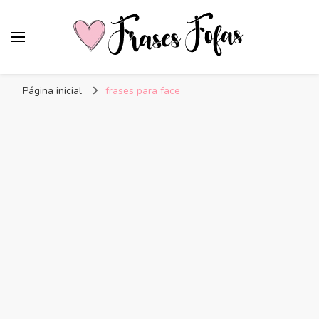
Frases Fofas
Frases e mensagens para compartilhar!
Página inicial
frases para face