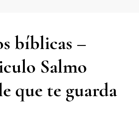
os bíblicas –
siculo Salmo
e que te guarda