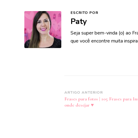
ESCRITO POR
Paty
Seja super bem-vinda (o) ao Fr
que você encontre muita inspira
Navegação
ARTIGO ANTERIOR
Frases para fotos | 105 Frases para I
de
onde desejar ♥
post