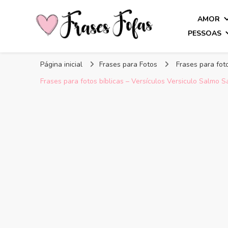
AMOR
PESSOAS
Frases Fofas
Frases e mensagens para compartilhar!
Página inicial
Frases para Fotos
Frases para fot
Frases para fotos bíblicas – Versículos Versiculo Salmo