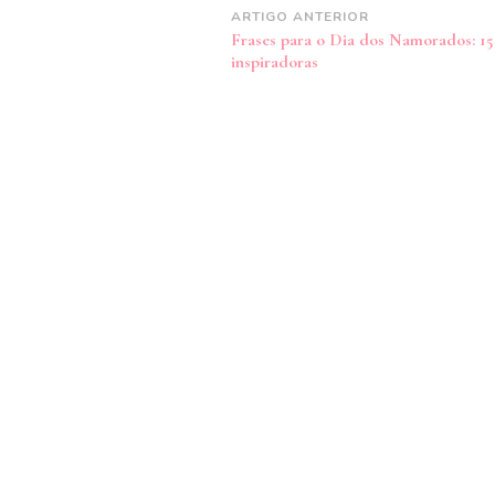
Navegação
ARTIGO ANTERIOR
Frases para o Dia dos Namorados: 15
de
inspiradoras
post