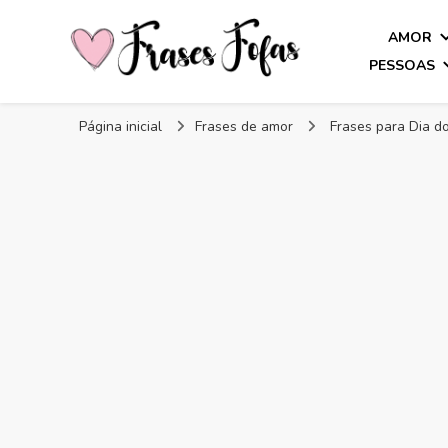
AMOR
PESSOAS
Frases Fofas
Frases e mensagens para compartilhar!
Página inicial
Frases de amor
Frases para Dia 