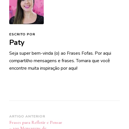
ESCRITO POR
Paty
Seja super bem-vinda (o) ao Frases Fofas. Por aqui
compartilho mensagens e frases. Tomara que você
encontre muita inspiração por aqui!
Navegação
ARTIGO ANTERIOR
Frases para Refletir e Pensar
de
– 100 Mensagens de