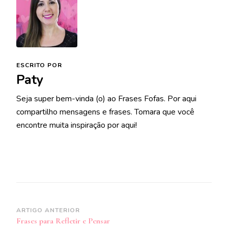
ESCRITO POR
Paty
Seja super bem-vinda (o) ao Frases Fofas. Por aqui
compartilho mensagens e frases. Tomara que você
encontre muita inspiração por aqui!
Navegação
ARTIGO ANTERIOR
Frases para Refletir e Pensar
de