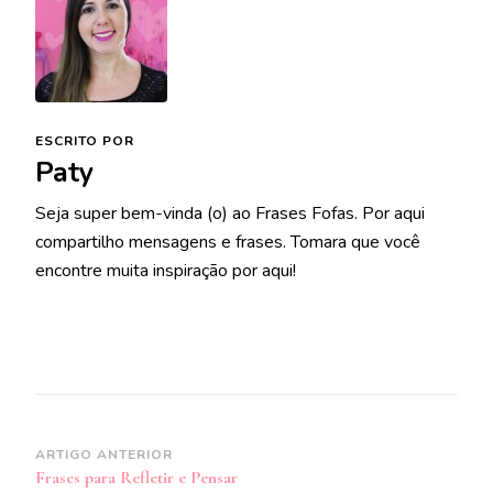
ESCRITO POR
Paty
Seja super bem-vinda (o) ao Frases Fofas. Por aqui
compartilho mensagens e frases. Tomara que você
encontre muita inspiração por aqui!
Navegação
ARTIGO ANTERIOR
Frases para Refletir e Pensar
de