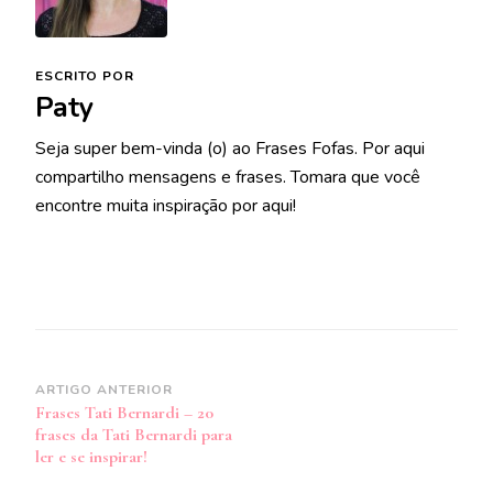
ESCRITO POR
Paty
Seja super bem-vinda (o) ao Frases Fofas. Por aqui
compartilho mensagens e frases. Tomara que você
encontre muita inspiração por aqui!
Navegação
ARTIGO ANTERIOR
Frases Tati Bernardi – 20
de
frases da Tati Bernardi para
post
ler e se inspirar!