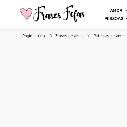
AMOR
PESSOAS
Frases Fofas
Frases e mensagens para compartilhar!
Página inicial
Frases de amor
Palavras de amor