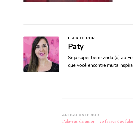
ESCRITO POR
Paty
Seja super bem-vinda (o) ao Fr
que você encontre muita inspira
Navegação
ARTIGO ANTERIOR
Palavras de amor – 20 frases que fa
de