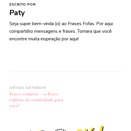
ESCRITO POR
Paty
Seja super bem-vinda (o) ao Frases Fofas. Por aqui
compartilho mensagens e frases. Tomara que você
encontre muita inspiração por aqui!
Navegação
ARTIGO ANTERIOR
Frases criativas – 12 frases
de
repletas de criatividade para
post
você!