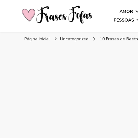
AMOR
PESSOAS
Frases Fofas
Frases e mensagens para compartilhar!
Página inicial
Uncategorized
10 Frases de Beeth