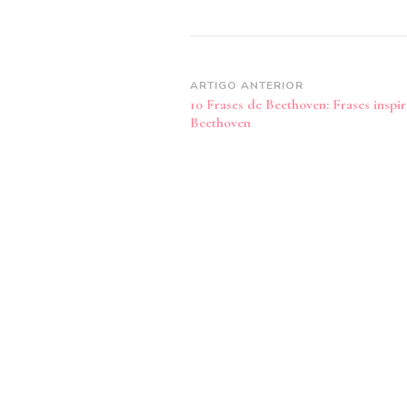
Navegação
ARTIGO ANTERIOR
10 Frases de Beethoven: Frases inspi
de
Beethoven
post