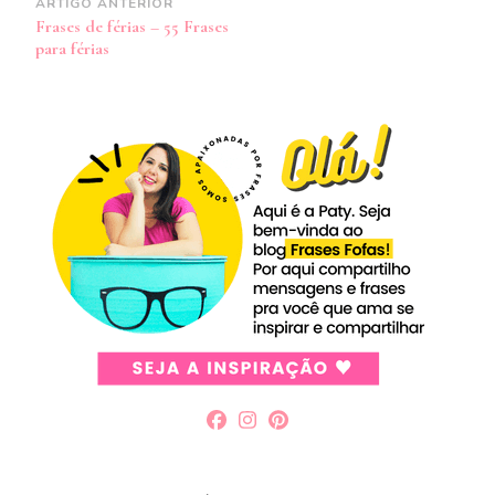
Navegação
ARTIGO ANTERIOR
Frases de férias – 55 Frases
de
para férias
post