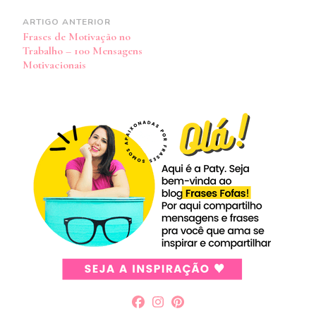
Navegação
ARTIGO ANTERIOR
Frases de Motivação no
de
Trabalho – 100 Mensagens
post
Motivacionais