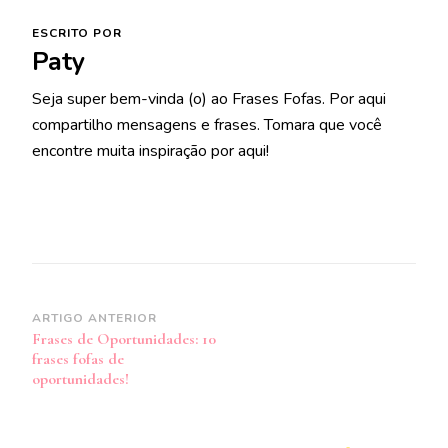
ESCRITO POR
Paty
Seja super bem-vinda (o) ao Frases Fofas. Por aqui
compartilho mensagens e frases. Tomara que você
encontre muita inspiração por aqui!
Navegação
ARTIGO ANTERIOR
Frases de Oportunidades: 10
de
frases fofas de
post
oportunidades!