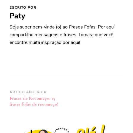
ESCRITO POR
Paty
Seja super bem-vinda (o) ao Frases Fofas. Por aqui
compartilho mensagens e frases. Tomara que você
encontre muita inspiração por aqui!
Navegação
ARTIGO ANTERIOR
Frases de Recomeço: 15
de
frases fofas de recomeço!
post