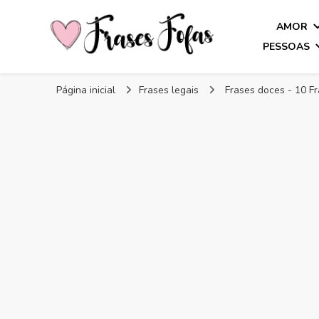
AMOR
PESSOAS
Frases Fofas
Frases e mensagens para compartilhar!
Página inicial
Frases legais
Frases doces - 10 F