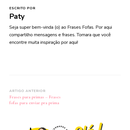
ESCRITO POR
Paty
Seja super bem-vinda (o) ao Frases Fofas. Por aqui
compartilho mensagens e frases. Tomara que você
encontre muita inspiração por aqui!
Navegação
ARTIGO ANTERIOR
Frases para primas – Frases
de
fofas para enviar pra prima
post