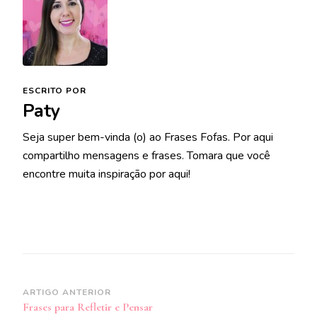
ESCRITO POR
Paty
Seja super bem-vinda (o) ao Frases Fofas. Por aqui
compartilho mensagens e frases. Tomara que você
encontre muita inspiração por aqui!
Navegação
ARTIGO ANTERIOR
Frases para Refletir e Pensar
de