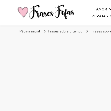
AMOR
PESSOAS
Frases Fofas
Frases e mensagens para compartilhar!
Página inicial
Frases sobre o tempo
Frases sobr