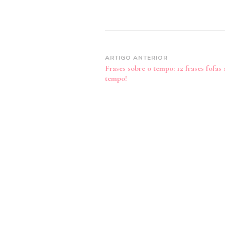
Navegação
ARTIGO ANTERIOR
Frases sobre o tempo: 12 frases fofas 
de
tempo!
post