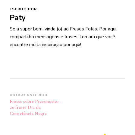
ESCRITO POR
Paty
Seja super bem-vinda (o) ao Frases Fofas. Por aqui
compartilho mensagens e frases. Tomara que você
encontre muita inspiração por aqui!
Navegação
ARTIGO ANTERIOR
Frases sobre Preconceito –
de
20 frases Dia da
post
Consciência Negra